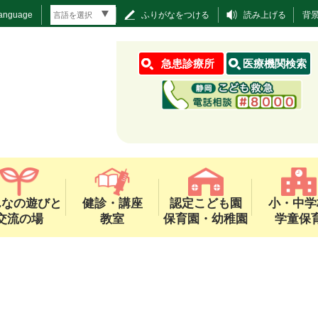
Language
ふりがなをつける
読み上げる
背
急患診療所
医療機関検索
んなの遊びと
健診・講座
認定こども園
小・中学
交流の場
教室
保育園・幼稚園
学童保