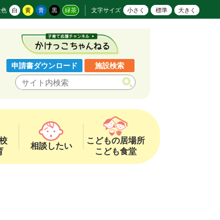
景色
白
黄
青
黒
緑茶
文字サイズ
小さく
標準
大きく
申請書ダウンロード
施設検索
校
こどもの居場所
相談したい
育
こども食堂