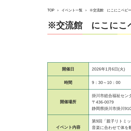
TOP
›
イベント一覧
›
※交流館 にこにこベビ
※交流館 にこにこ
開催日
2026年1月6日(火)
時間
9：30～10：00
掛川市総合福祉セン
開催場所
〒436-0079
静岡県掛川市掛川91
第9回「親子リトミ
イベント
内容
音楽に合わせて体を