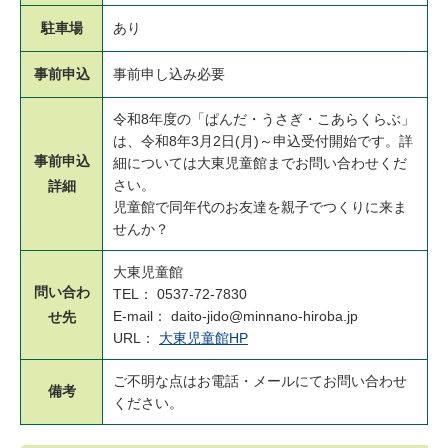
駐車場
あり
事前申込
事前申し込み必要
令和8年度の「ぱんだ・うさぎ・こあらくらぶ」
は、令和8年3月2日(月)～申込受付開始です。詳
事前申込
細については大東児童館までお問い合わせくだ
さい。
詳細
児童館で同年代のお友達を親子でつくりに来ま
せんか？
大東児童館
問い合わ
TEL： 0537-72-7830
E-mail： daito-jido@minnano-hiroba.jp
せ先
URL：
大東児童館HP
ご不明な点はお電話・メールにてお問い合わせ
備考
ください。