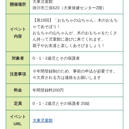
大東児童館
開催場所
掛川市三俣620（大東保健センター2階）
【第18回】「おもちゃの山ちゃん」木のおもち
ゃであそぼう！
イベント
おもちゃの山ちゃんが、木のおもちゃをたくさ
内容
ん持って児童館に遊びに来てくれます。
親子やお友達と楽しくあそびましょう！
対象者
0・1・2歳児とその保護者
※年間登録制のため、事前の申込が必要です。
注意事項
※欠席される方は連絡をお願いします
料金
年間登録料200円
定員
0・1・2歳児とその保護者 20組
イベント
大東児童館
URL