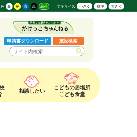
景色
白
黄
青
黒
緑茶
文字サイズ
小さく
標準
大きく
申請書ダウンロード
施設検索
校
こどもの居場所
相談したい
育
こども食堂