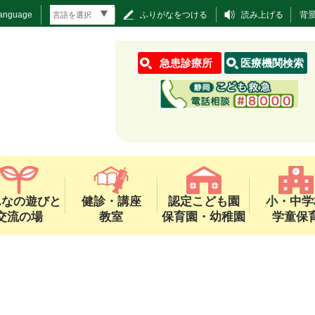
Language
ふりがなをつける
読み上げる
背
急患診療所
医療機関検索
んなの遊びと
健診・講座
認定こども園
小・中学
交流の場
教室
保育園・幼稚園
学童保