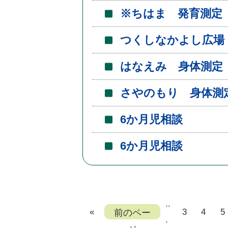
※ちはま 発育測定
つくしなかよし広場
はなえみ 身体測定
さやのもり 身体測
6か月児相談
6か月児相談
..
«
前のペー
3
4
5
.