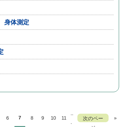
 身体測定
定
..
7
6
8
9
10
11
次のペー
»
.