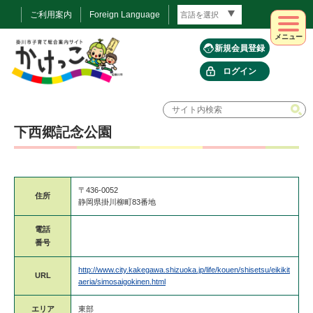
ご利用案内
Foreign Language
メニュー
新規会員登録
ログイン
下西郷記念公園
〒436-0052
住所
静岡県掛川柳町83番地
電話
番号
http://www.city.kakegawa.shizuoka.jp/life/kouen/shisetsu/eikikit
URL
aeria/simosaigokinen.html
エリア
東部