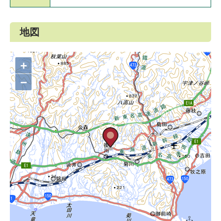
地図
+
−