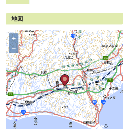
地図
+
−