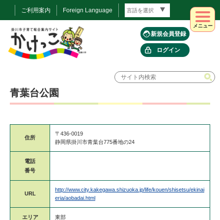
ご利用案内
Foreign Language
メニュー
新規会員登録
ログイン
青葉台公園
〒436-0019
住所
静岡県掛川市青葉台775番地の24
電話
番号
http://www.city.kakegawa.shizuoka.jp/life/kouen/shisetsu/ekinai
URL
eria/aobadai.html
エリア
東部