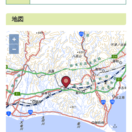
地図
+
−