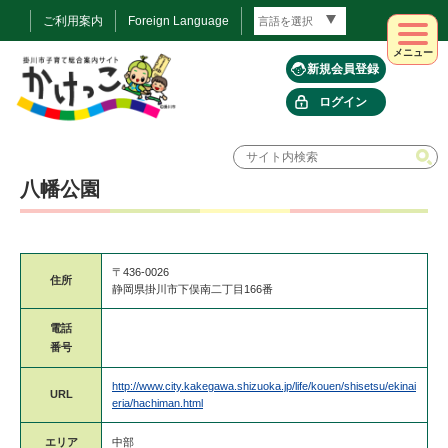
ご利用案内
Foreign Language
メニュー
新規会員登録
ログイン
八幡公園
〒436-0026
住所
静岡県掛川市下俣南二丁目166番
電話
番号
http://www.city.kakegawa.shizuoka.jp/life/kouen/shisetsu/ekinai
URL
eria/hachiman.html
エリア
中部