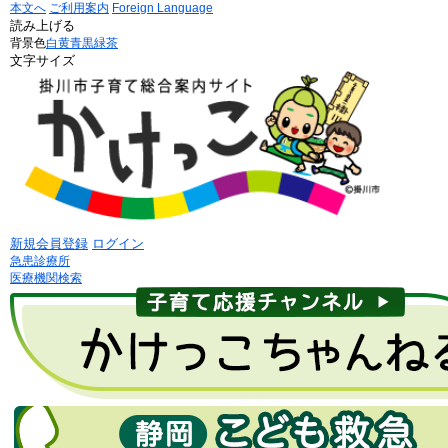
本文へ
ご利用案内
Foreign Language
読み上げる
背景色
白
黄
青
黒
緑茶
文字サイズ
新規会員登録
ログイン
急患診療所
医療機関検索