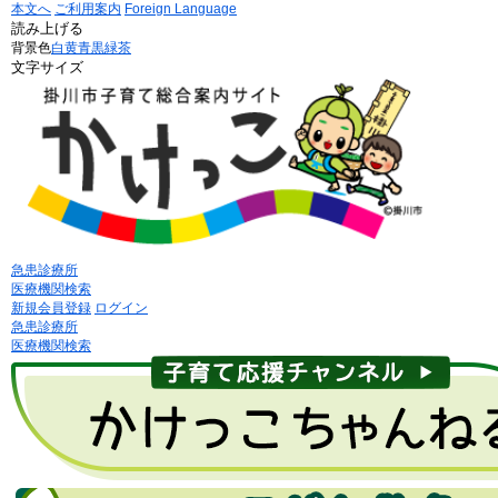
本文へ
ご利用案内
Foreign Language
読み上げる
背景色
白
黄
青
黒
緑茶
文字サイズ
急患診療所
医療機関検索
新規会員登録
ログイン
急患診療所
医療機関検索