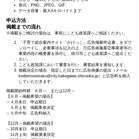
形式：PNG、JPEG、GIF
データ容量：最大4キロバイトまで
申込方法
掲載までの流れ
※掲載をご検討の場合は、事前にこども政策課へご相談ください。
「子育て総合案内サイト「かけっこ」広告掲載申込書」をダウ
ンロードし、必要事項を記入の上、①広告画像案②事業者等の
事業内容の概要書を添付し、掛川市こども政策課へご提出くだ
さい。
こども政策課において審査を行い、審査結果を通知します。
掲載決定の場合、指定した日までに広告画像の提出（メール
kodomoseisaku@city.kakegawa.shizuoka.jp）と広告料を納入
していただきます。
掲載開始時期 ６月～ または12月～
【６月～掲載希望の場合】
～４月末日 申込期日
５月上旬 掲載業者決定
～５月中旬 広告料納入
【12月～掲載希望の場合】
～10月末日 申込期日
11月上旬 掲載業者決定