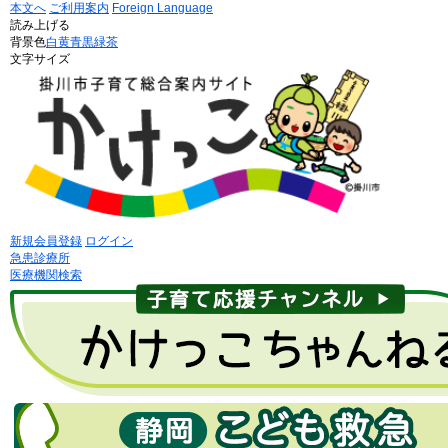
本文へ
ご利用案内
Foreign Language
読み上げる
背景色
白
黄
青
黒
緑茶
文字サイズ
新規会員登録
ログイン
急患診療所
医療機関検索