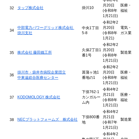
令和2年2
月20日
医療・
タップ株式会社
掛川10
32
(令和8年
福祉
1月21日)
令和2年2
中部電力パワーグリッド株式会社
月20日
電気・
中央1丁目
34
掛川支社
5-8
(令和8年
ガス業
1月21)
令和2年2
久保2丁目1
月20日
株式会社 藤田鐵工所
製造業
35
番1号
(令和8年
1月21日)
令和2年2
掛川市・袋井市病院企業団立
菖蒲ヶ池1
月20日
医療・
36
中東遠総合医療センター
番地の1
(令和8年
福祉
1月21日)
令和4年2
下俣762-1
月21日
医療・
KODOMOLOGY 株式会社
カンガルー
37
(令和8年
福祉
ム内
1月21日)
令和4年2
下俣800番
月21日
NECプラットフォームズ 株式会社
製造業
38
地
(令和7年
1月21日)
令和4年2