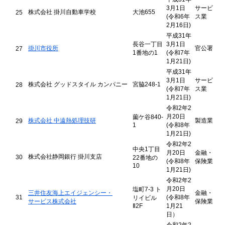
3月1日
サービ
株式会社 掛川自動車学校
大池655
25
(令和6年
ス業
2月16日)
平成31年
長谷一丁目
3月1日
掛川市役所
官公署
27
1番地の1
(令和7年
1月21日)
平成31年
3月1日
サービ
株式会社 グッドスタイル カンパニー
宮脇248-1
28
(令和7年
ス業
1月21日)
令和2年2
月20日
薗ケ谷840-
株式会社 中遠熱処理技研
製造業
29
1
(令和8年
1月21日)
令和2年2
中央1丁目
月20日
金融・
株式会社静岡銀行 掛川支店
30
22番地の
(令和8年
保険業
10
1月21日)
令和2年2
月20日
塩町7-3 ト
三井住友海上エイジェンシー・
金融・
31
(令和8年
リイビル
サービス株式会社
保険業
Ⅱ2F
1月21
日）