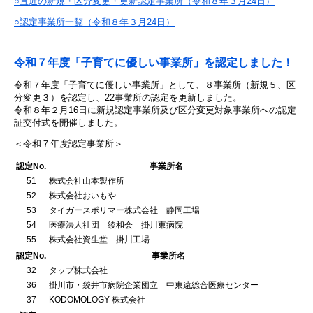
○直近の新規・区分変更・更新認定事業所（令和８年３月24日）
○認定事業所一覧
（令和８年３月24日）
令和７年度「子育てに優しい事業所」を認定しました！
令和７年度「子育てに優しい事業所」として、８事業所（新規５、区
分変更３）を認定し、22事業所の認定を更新しました。
令和８年２月16日に新規認定事業所及び区分変更対象事業所への認定
証交付式を開催しました。
＜令和７年度認定事業所＞
認定No.
事業所名
51
株式会社山本製作所
52
株式会社おいもや
53
タイガースポリマー株式会社 静岡工場
54
医療法人社団 綾和会 掛川東病院
55
株式会社資生堂 掛川工場
認定No.
事業所名
32
タップ株式会社
36
掛川市・袋井市病院企業団立 中東遠総合医療センター
37
KODOMOLOGY 株式会社