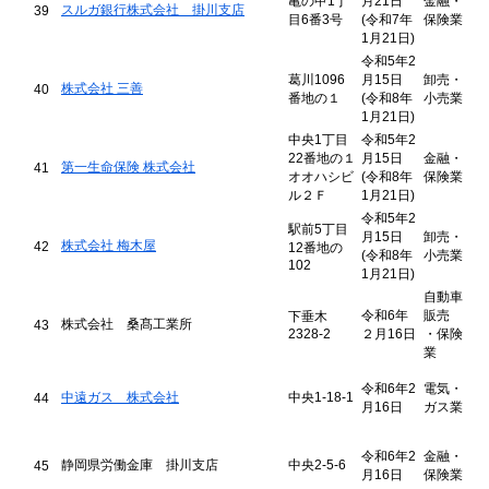
亀の甲1丁
月21日
金融・
スルガ銀行株式会社 掛川支店
39
目6番3号
(令和7年
保険業
1月21日)
令和5年2
葛川1096
月15日
卸売・
株式会社 三善
40
番地の１
(令和8年
小売業
1月21日)
中央1丁目
令和5年2
22番地の１
月15日
金融・
第一生命保険 株式会社
41
オオハシビ
(令和8年
保険業
ル２Ｆ
1月21日)
令和5年2
駅前5丁目
月15日
卸売・
株式会社 梅木屋
42
12番地の
(令和8年
小売業
102
1月21日)
自動車
令和6年
販売
下垂木
株式会社 桑髙工業所
43
2328-2
２月16日
・保険
業
令和6年2
電気・
中遠ガス 株式会社
中央1-18-1
44
月16日
ガス業
令和6年2
金融・
静岡県労働金庫 掛川支店
中央2-5-6
45
月16日
保険業