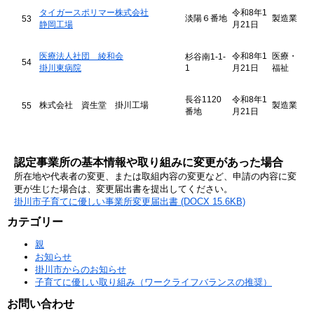
タイガースポリマー株式会社
令和8年1
淡陽６番地
製造業
53
静岡工場
月21日
医療法人社団 綾和会
令和8年1
医療・
杉谷南1-1-
54
掛川東病院
1
月21日
福祉
長谷1120
令和8年1
株式会社 資生堂 掛川工場
製造業
55
番地
月21日
認定事業所の基本情報や取り組みに変更があった場合
所在地や代表者の変更、または取組内容の変更など、申請の内容に変
更が生じた場合は、変更届出書を提出してください。
掛川市子育てに優しい事業所変更届出書 (DOCX 15.6KB)
カテゴリー
親
お知らせ
掛川市からのお知らせ
子育てに優しい取り組み（ワークライフバランスの推奨）
お問い合わせ