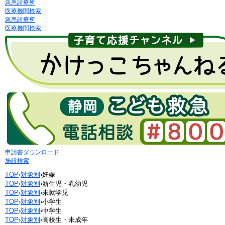
急患診療所
医療機関検索
急患診療所
医療機関検索
申請書ダウンロード
施設検索
TOP
›
対象別
›
妊娠
TOP
›
対象別
›
新生児・乳幼児
TOP
›
対象別
›
未就学児
TOP
›
対象別
›
小学生
TOP
›
対象別
›
中学生
TOP
›
対象別
›
高校生・未成年