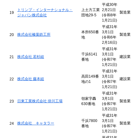
平成30年
トリンプ・インターナショナル・
上土方工業
2月21日
製造業
19
ジャパン株式会社
団地29-5
(令和8年
1月21日)
平成31年
本所650番
3月1日
株式会社榛葉鉄工所
製造業
20
地
(令和6年
2月16日)
平成31年
千浜6141
3月1日
株式会社 若杉組
建設業
21
番地
(令和7年
1月21日)
平成31年
高田149番
3月1日
株式会社 藤本組
建設業
22
地の1
(令和7年
1月21日)
平成31年
領家字轟
3月1日
日東工業株式会社 掛川工場
製造業
23
630番地
(令和7年
1月21日)
平成31年
千浜7800
3月1日
株式会社 キャタラー
製造業
24
番地
(令和7年
1月21日)
平成31年