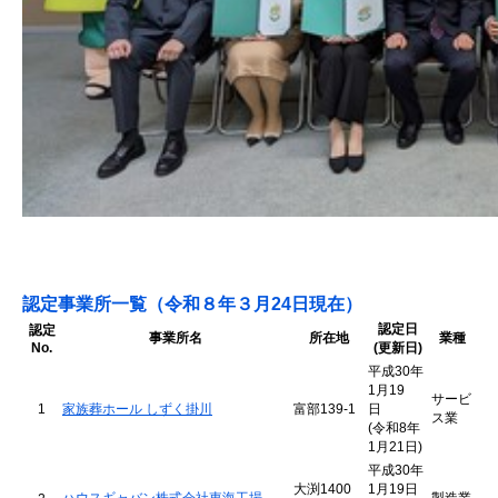
認定事業所一覧（令和８年３月24日現在）
認定日
認定
事業所名
所在地
業種
No.
(更新日)
平成30年
1月19
サービ
1
家族葬ホール しずく掛川
富部139-1
日
ス業
(令和8年
1月21日)
平成30年
大渕1400
1月19日