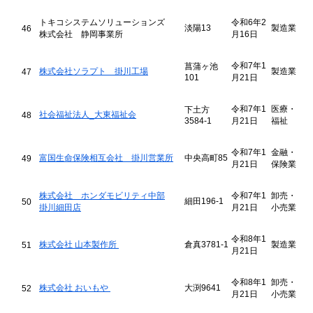
トキコシステムソリューションズ
令和6年2
淡陽13
製造業
46
株式会社 静岡事業所
月16日
令和7年1
菖蒲ヶ池
株式会社ソラプト 掛川工場
製造業
47
101
月21日
令和7年1
医療・
下土方
社会福祉法人_大東福祉会
48
3584-1
月21日
福祉
令和7年1
金融・
富国生命保険相互会社 掛川営業所
中央高町85
49
月21日
保険業
株式会社 ホンダモビリティ中部
令和7年1
卸売・
細田196-1
50
掛川細田店
月21日
小売業
令和8年1
株式会社 山本製作所
倉真3781-1
製造業
51
月21日
令和8年1
卸売・
株式会社 おいもや
大渕9641
52
月21日
小売業