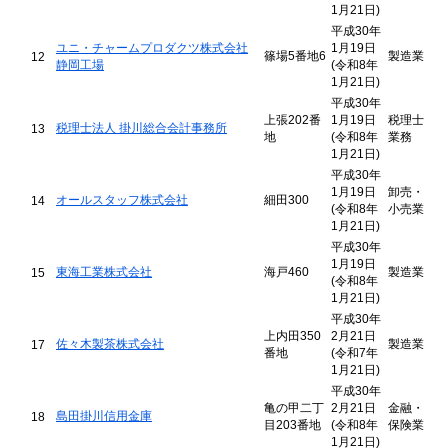
1月21日)
平成30年
ユニ・チャームプロダクツ株式会社
1月19日
篠場5番地6
製造業
12
静岡工場
(令和8年
1月21日)
平成30年
上張202番
1月19日
税理士
税理士法人 掛川総合会計事務所
13
地
(令和8年
業務
1月21日)
平成30年
1月19日
卸売・
オールスタッフ株式会社
細田300
14
(令和8年
小売業
1月21日)
平成30年
1月19日
東海工業株式会社
海戸460
製造業
15
(令和8年
1月21日)
平成30年
上内田350
2月21日
佐々木製茶株式会社
製造業
17
番地
(令和7年
1月21日)
平成30年
亀の甲二丁
2月21日
金融・
島田掛川信用金庫
18
目203番地
(令和8年
保険業
1月21日)