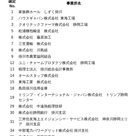
認定
事業所名
No.
1
家族葬ホール しずく掛川
2
ハウスギャバン株式会社 東海工場
3
クオリテックファーマ株式会社 静岡工場
5
松浦梱包輸送 株式会社
6
株式会社 藤原加工
7
三笠運輸 株式会社
8
株式会社 川島組
9
掛川市農業協同組合
12
ユニ・チャームプロダクツ株式会社 静岡工場
13
税理士法人 掛川総合会計事務所
14
オールスタッフ株式会社
15
東海工業 株式会社
18
島田掛川信用金庫
トリンプ・インターナショナル・ジャパン株式会社 トリンプ静岡
19
センター
29
株式会社 中遠熱処理技研
30
株式会社静岡銀行 掛川支店
三井住友海上エイジェンシー・サービス株式会社 神奈川静岡エリ
31
ア 掛川支店
34
中部電力パワーグリッド株式会社 掛川支社