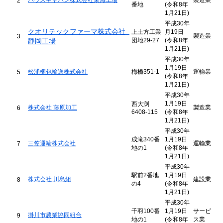
ハウスギャバン株式会社東海工場
製造業
2
番地
(令和8年
1月21日)
平成30年
クオリテックファーマ株式会社 
上土方工業
月19日
製造業
3
静岡工場
団地29-27
(令和8年
1月21日)
平成30年
1月19日
松浦梱包輸送株式会社
梅橋351-1
運輸業
5
(令和8年
1月21日)
平成30年
1月19日
西大渕
株式会社 藤原加工
製造業
6
6408-115
(令和8年
1月21日)
平成30年
成滝340番
1月19日
三笠運輸株式会社
運輸業
7
地の1
(令和8年
1月21日)
平成30年
駅前2番地
1月19日
株式会社 川島組
建設業
8
の4
(令和8年
1月21日)
平成30年
千羽100番
1月19日
サービ
掛川市農業協同組合
9
地の1
(令和8年
ス業