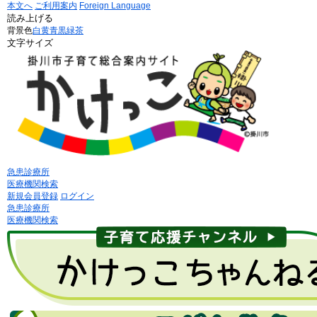
本文へ
ご利用案内
Foreign Language
読み上げる
背景色
白
黄
青
黒
緑茶
文字サイズ
急患診療所
医療機関検索
新規会員登録
ログイン
急患診療所
医療機関検索