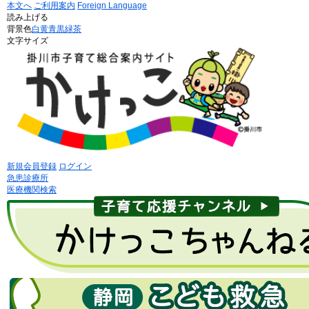
本文へ
ご利用案内
Foreign Language
読み上げる
背景色
白
黄
青
黒
緑茶
文字サイズ
新規会員登録
ログイン
急患診療所
医療機関検索