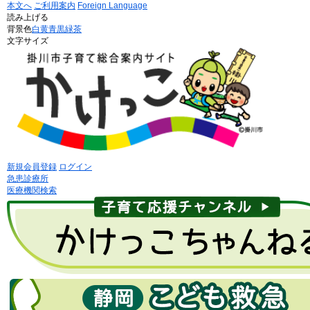
本文へ
ご利用案内
Foreign Language
読み上げる
背景色
白
黄
青
黒
緑茶
文字サイズ
新規会員登録
ログイン
急患診療所
医療機関検索