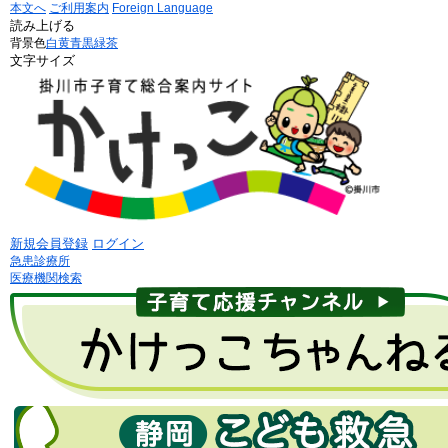
本文へ
ご利用案内
Foreign Language
読み上げる
背景色
白
黄
青
黒
緑茶
文字サイズ
新規会員登録
ログイン
急患診療所
医療機関検索