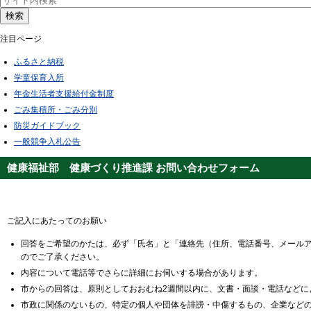
検索
注目ページ
ふるさと納税
学童保育入所
年金生活者支援給付金制度
ごみ集積所・ごみ分別
防災ガイドブック
一般競争入札公告
健康福祉部 健康づくり推進課 お問い合わせフォーム
ご記入にあたってのお願い
回答をご希望のかたは、必ず「氏名」と「連絡先（住所、電話番号、メール
のでご了承ください。
内容について電話等でさらに詳細にお伺いする場合があります。
市からの回答は、原則としておおむね2週間以内に、文書・面談・電話などに
市政に関係のないもの、特定の個人や団体を誹謗・中傷するもの、企業など