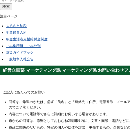
検索
注目ページ
ふるさと納税
学童保育入所
年金生活者支援給付金制度
ごみ集積所・ごみ分別
防災ガイドブック
一般競争入札公告
経営企画部 マーケティング課 マーケティング係 お問い合わせフ
ご記入にあたってのお願い
回答をご希望のかたは、必ず「氏名」と「連絡先（住所、電話番号、メール
のでご了承ください。
内容について電話等でさらに詳細にお伺いする場合があります。
市からの回答は、原則としておおむね2週間以内に、文書・面談・電話などに
市政に関係のないもの、特定の個人や団体を誹謗・中傷するもの、企業など