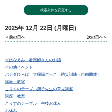
検索条件を変更する
2025年
12月
22日
(月
曜日
)
前の日へ
次の日へ
※はなえみ 看護師さんのお話
その他イベント
パンダひろば 大掃除ごっこ・防災訓練（自由開放）
講座・教室
こりすのテーブル朋子先生の育児講座
講座・教室
こりすのテーブル 午後お休み
お休み