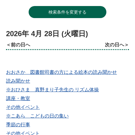
検索条件を変更する
2026年
4月
28日
(火
曜日
)
前の日へ
次の日へ
おおさか 図書館司書の方による絵本の読み聞かせ
読み聞かせ
※おひさま 真野まり子先生の リズム体操
講座・教室
その他イベント
※こあら こどもの日の集い
季節の行事
その他イベント