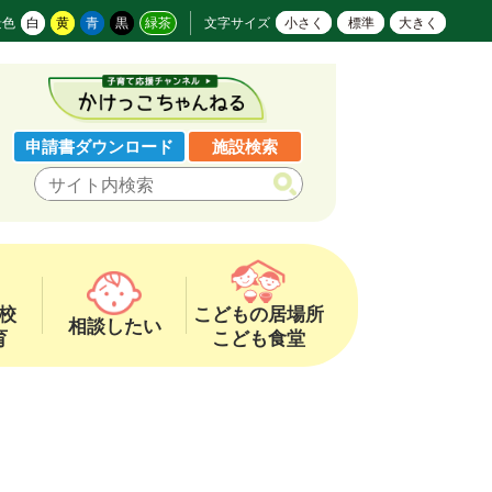
景色
白
黄
青
黒
緑茶
文字サイズ
小さく
標準
大きく
申請書ダウンロード
施設検索
校
こどもの居場所
相談したい
育
こども食堂