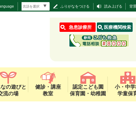
Language
ふりがなをつける
読み上げる
背
急患診療所
医療機関検索
んなの遊びと
健診・講座
認定こども園
小・中学
交流の場
教室
保育園・幼稚園
学童保