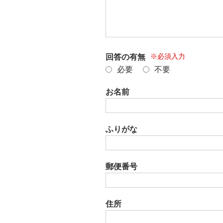
※必須入力
回答の有無
必要
不要
お名前
ふりがな
郵便番号
住所