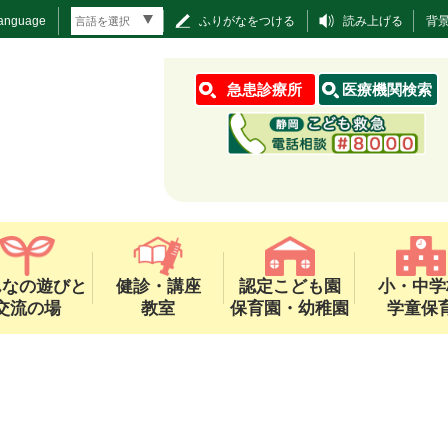
Language
ふりがなをつける
読み上げる
背
急患診療所
医療機関検索
んなの遊びと
健診・講座
認定こども園
小・中学
交流の場
教室
保育園・幼稚園
学童保