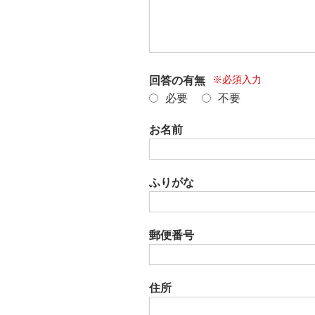
※必須入力
回答の有無
必要
不要
お名前
ふりがな
郵便番号
住所