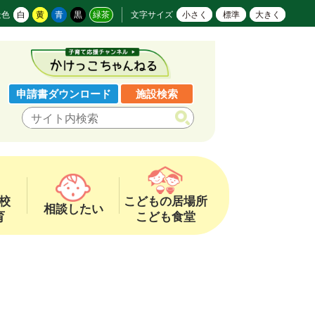
景色
白
黄
青
黒
緑茶
文字サイズ
小さく
標準
大きく
申請書ダウンロード
施設検索
校
こどもの居場所
相談したい
育
こども食堂