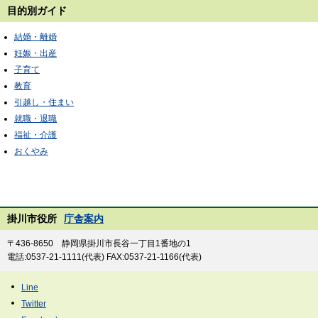
目的別ガイド
結婚・離婚
妊娠・出産
子育て
教育
引越し・住まい
就職・退職
福祉・介護
おくやみ
掛川市役所
庁舎案内
〒436-8650 静岡県掛川市長谷一丁目1番地の1
電話:0537-21-1111(代表) FAX:0537-21-1166(代表)