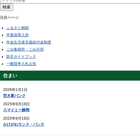
検索
注目ページ
ふるさと納税
学童保育入所
年金生活者支援給付金制度
ごみ集積所・ごみ分別
防災ガイドブック
一般競争入札公告
住まい
2026年1月1日
空き家バンク
2025年9月19日
スマイミー静岡
2025年9月19日
かけがわランド・バンク