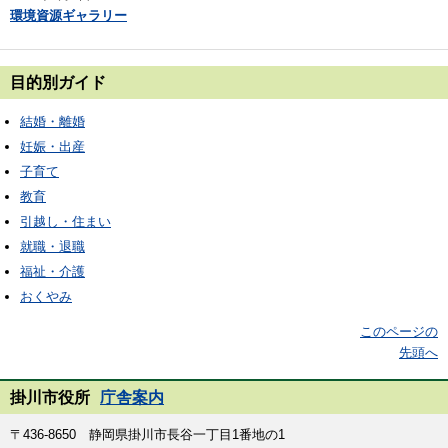
環境資源ギャラリー
目的別ガイド
結婚・離婚
妊娠・出産
子育て
教育
引越し・住まい
就職・退職
福祉・介護
おくやみ
このページの
先頭へ
掛川市役所
庁舎案内
〒436-8650 静岡県掛川市長谷一丁目1番地の1