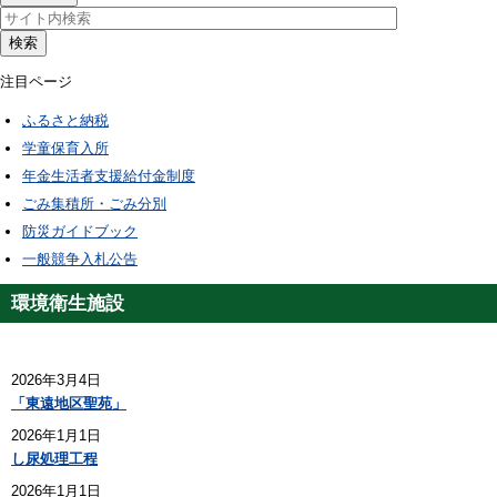
検索
注目ページ
ふるさと納税
学童保育入所
年金生活者支援給付金制度
ごみ集積所・ごみ分別
防災ガイドブック
一般競争入札公告
環境衛生施設
2026年3月4日
「東遠地区聖苑」
2026年1月1日
し尿処理工程
2026年1月1日