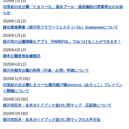
2026年1月1日
22世紀の丘公園「たまりーな」温水プール・温浴施設の営業停止のお知
らせ
2026年1月1日
緑化推進事業（掛川市フラワーフェスティバル）Instagramについて
2026年1月1日
掛川市の公園情報をアプリ「PARKFUL」でみつけることができます！
2025年4月1日
都市公園使用各種様式
2025年4月1日
掛川市都市公園の利用（行為・占用）申請について
2024年12月19日
22世紀の丘公園たまりーな屋内遊び場mirocco（みろっこ）プレイベン
ト開催について
2024年3月19日
掛川市巨木・名木ガイドブック並びに同マップ 正誤表について
2024年3月19日
掛川市巨木・名木ガイドブック並びに同マップの入手方法