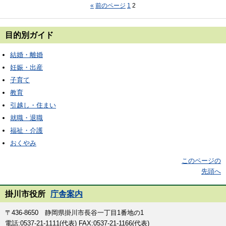
«
前のページ
1
2
目的別ガイド
結婚・離婚
妊娠・出産
子育て
教育
引越し・住まい
就職・退職
福祉・介護
おくやみ
このページの
先頭へ
掛川市役所
庁舎案内
〒436-8650 静岡県掛川市長谷一丁目1番地の1
電話:0537-21-1111(代表) FAX:0537-21-1166(代表)