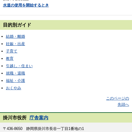
水道の使用を開始するとき
目的別ガイド
結婚・離婚
妊娠・出産
子育て
教育
引越し・住まい
就職・退職
福祉・介護
おくやみ
このページの
先頭へ
掛川市役所
庁舎案内
〒436-8650 静岡県掛川市長谷一丁目1番地の1