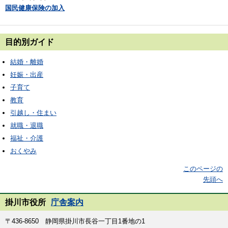
国民健康保険の加入
目的別ガイド
結婚・離婚
妊娠・出産
子育て
教育
引越し・住まい
就職・退職
福祉・介護
おくやみ
このページの
先頭へ
掛川市役所
庁舎案内
〒436-8650 静岡県掛川市長谷一丁目1番地の1