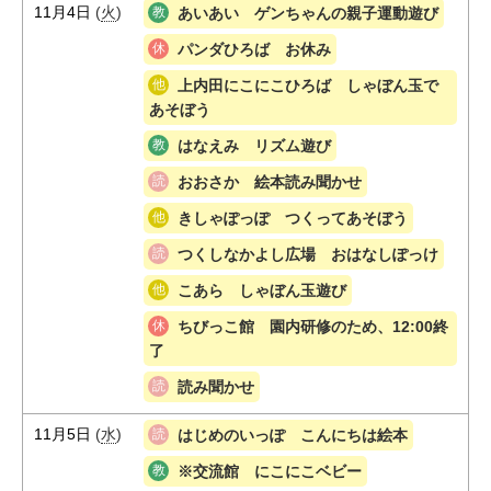
11月4日
(
火
)
あいあい ゲンちゃんの親子運動遊び
パンダひろば お休み
上内田にこにこひろば しゃぼん玉で
あそぼう
はなえみ リズム遊び
おおさか 絵本読み聞かせ
きしゃぽっぽ つくってあそぼう
つくしなかよし広場 おはなしぽっけ
こあら しゃぼん玉遊び
ちびっこ館 園内研修のため、12:00終
了
読み聞かせ
11月5日
(
水
)
はじめのいっぽ こんにちは絵本
※交流館 にこにこベビー