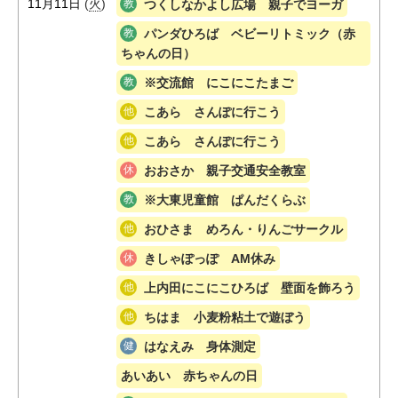
11月11日
(
火
)
つくしなかよし広場 親子でヨーガ
パンダひろば ベビーリトミック（赤
ちゃんの日）
※交流館 にこにこたまご
こあら さんぽに行こう
こあら さんぽに行こう
おおさか 親子交通安全教室
※大東児童館 ぱんだくらぶ
おひさま めろん・りんごサークル
きしゃぽっぽ AM休み
上内田にこにこひろば 壁面を飾ろう
ちはま 小麦粉粘土で遊ぼう
はなえみ 身体測定
あいあい 赤ちゃんの日