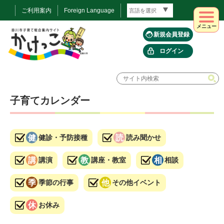
ご利用案内
Foreign Language
メニュー
新規会員登録
ログイン
子育てカレンダー
健診・予防接種
読み聞かせ
講演
講座・教室
相談
季節の行事
その他イベント
お休み