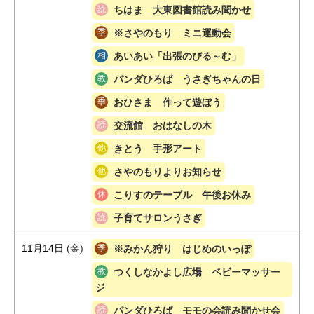
ちはま 大東図書館読み聞かせ
※さやのもり ミニ運動会
あいあい「出張のびる～む」
パンダひろば うさぎちゃんの日
おひさま 作って遊ぼう
交流館 おはなしの木
きとう 手形アート
さやのもりよりお知らせ
こりすのテーブル 午後お休み
子育てサロンうさぎ
11月14日
(
金
)
※みかん狩り はじめのいっぽ
つくしなかよし広場 ベビーマッサー
ジ
パンダひろば モモの会読み聞かせ会