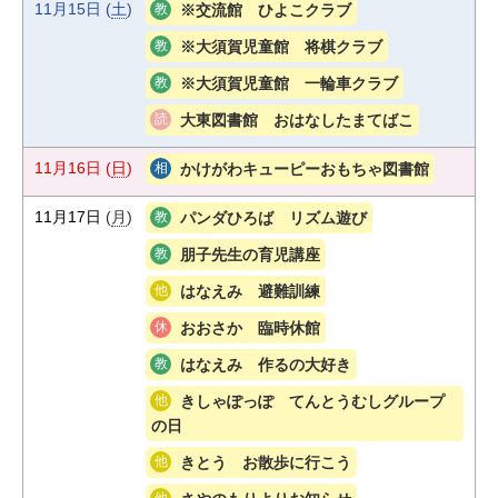
11月15日
(
土
)
※交流館 ひよこクラブ
※大須賀児童館 将棋クラブ
※大須賀児童館 一輪車クラブ
大東図書館 おはなしたまてばこ
11月16日
(
日
)
かけがわキューピーおもちゃ図書館
11月17日
(
月
)
パンダひろば リズム遊び
朋子先生の育児講座
はなえみ 避難訓練
おおさか 臨時休館
はなえみ 作るの大好き
きしゃぽっぽ てんとうむしグループ
の日
きとう お散歩に行こう