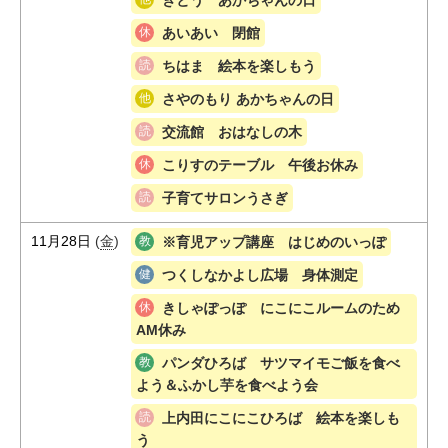
あいあい 閉館
ちはま 絵本を楽しもう
さやのもり あかちゃんの日
交流館 おはなしの木
こりすのテーブル 午後お休み
子育てサロンうさぎ
11月28日
(
金
)
※育児アップ講座 はじめのいっぽ
つくしなかよし広場 身体測定
きしゃぽっぽ にこにこルームのため
AM休み
パンダひろば サツマイモご飯を食べ
よう＆ふかし芋を食べよう会
上内田にこにこひろば 絵本を楽しも
う