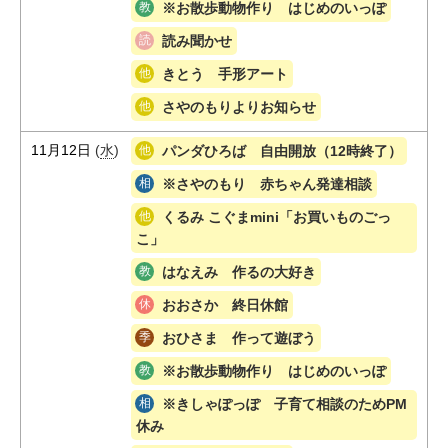
※お散歩動物作り はじめのいっぽ
読み聞かせ
きとう 手形アート
さやのもりよりお知らせ
11月12日
(
水
)
パンダひろば 自由開放（12時終了）
※さやのもり 赤ちゃん発達相談
くるみ こぐまmini「お買いものごっ
こ」
はなえみ 作るの大好き
おおさか 終日休館
おひさま 作って遊ぼう
※お散歩動物作り はじめのいっぽ
※きしゃぽっぽ 子育て相談のためPM
休み