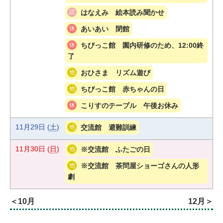
はなえみ 絵本読み聞かせ
あいあい 閉館
ちびっこ館 園内研修のため、12:00終
了
おひさま リズム遊び
ちびっこ館 赤ちゃんの日
こりすのテーブル 午後お休み
11月29日
(
土
)
交流館 避難訓練
11月30日
(
日
)
※交流館 ふたごの日
※交流館 茶問屋ショーゴさんの人形
劇
10月
12月