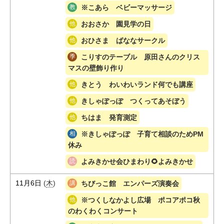
※こあら ベビーマッサージ
おおさか 園見学の日
おひさま ばななサークル
こりすのテーブル 原田さんのクリス
マスの壁飾り作り
きとう わいわいランド何でも講座
きしゃぽっぽ つくってあそぼう
ちはま 発育測定
※きしゃぽっぽ 子育て相談のためPM
休み
よみきかせ会ひまわり🌻よみきかせ
11月6日
(
木
)
ちびっこ館 エンパーズ演奏会
※つくしなかよし広場 ポコアポコ秋
のわくわくコンサート