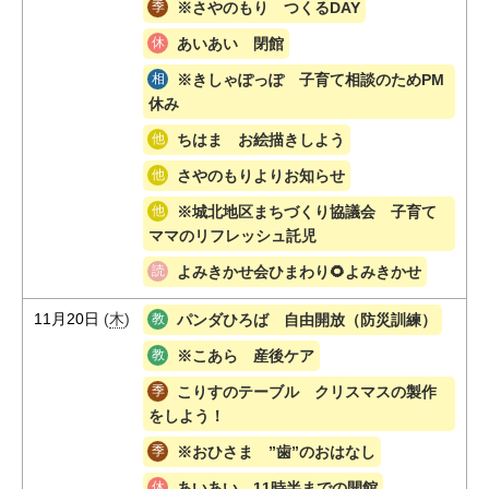
※さやのもり つくるDAY
あいあい 閉館
※きしゃぽっぽ 子育て相談のためPM
休み
ちはま お絵描きしよう
さやのもりよりお知らせ
※城北地区まちづくり協議会 子育て
ママのリフレッシュ託児
よみきかせ会ひまわり🌻よみきかせ
11月20日
(
木
)
パンダひろば 自由開放（防災訓練）
※こあら 産後ケア
こりすのテーブル クリスマスの製作
をしよう！
※おひさま ”歯”のおはなし
あいあい 11時半までの開館