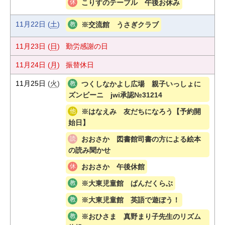
こりすのテーブル 午後お休み
11月22日
(
土
)
※交流館 うさぎクラブ
11月23日
(
日
)
勤労感謝の日
11月24日
(
月
)
振替休日
11月25日
(
火
)
つくしなかよし広場 親子いっしょに
ズンビーニ jwi承認№31214
※はなえみ 友だちになろう【予約開
始日】
おおさか 図書館司書の方による絵本
の読み聞かせ
おおさか 午後休館
※大東児童館 ぱんだくらぶ
※大東児童館 英語で遊ぼう！
※おひさま 真野まり子先生のリズム