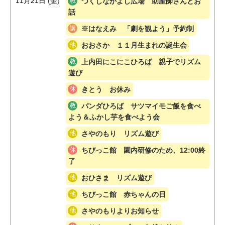
11月21日
(
金
)
つくしなかよし広場 助産師さんとお
話
※はなえみ 「劇を観よう」予約制
おおさか １１月生まれの誕生会
上内田にこにこひろば 親子でリズム
遊び
きとう お休み
パンダひろば サツマイモご飯を食べ
よう＆ふかし芋を食べよう会
さやのもり リズム遊び
ちびっこ館 園内研修のため、12:00終
了
おひさま リズム遊び
ちびっこ館 赤ちゃんの日
さやのもりよりお知らせ