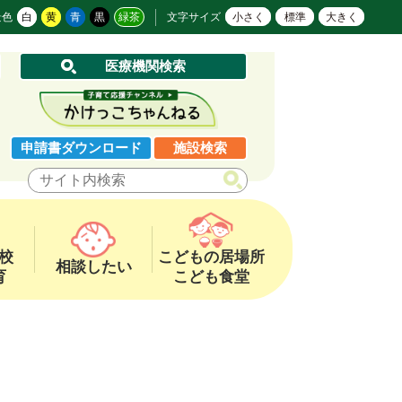
景色
白
黄
青
黒
緑茶
文字サイズ
小さく
標準
大きく
医療機関検索
申請書ダウンロード
施設検索
校
こどもの居場所
相談したい
育
こども食堂