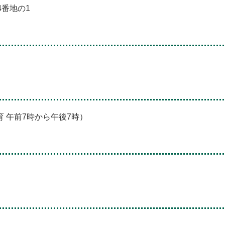
4番地の1
育 午前7時から午後7時）