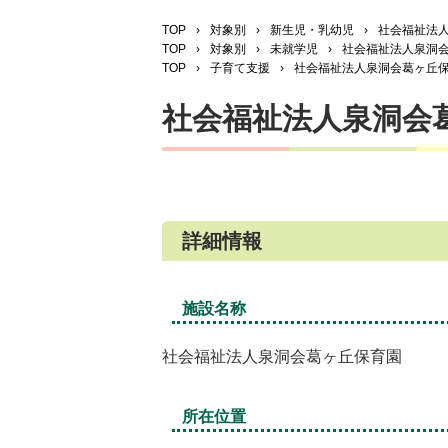
TOP
›
対象別
›
新生児・乳幼児
›
社会福祉法
TOP
›
対象別
›
未就学児
›
社会福祉法人泉洞
TOP
›
子育て支援
›
社会福祉法人泉洞会葛ヶ丘
社会福祉法人泉洞会
詳細情報
施設名称
社会福祉法人泉洞会葛ヶ丘保育園
所在位置