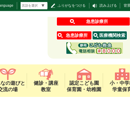
Language
ふりがなをつける
読み上げる
背
急患診療所
急患診療所
医療機関検索
んなの遊びと
健診・講座
認定こども園
小・中学
交流の場
教室
保育園・幼稚園
学童保