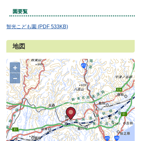
園要覧
智光こども園 (PDF 533KB)
地図
+
−