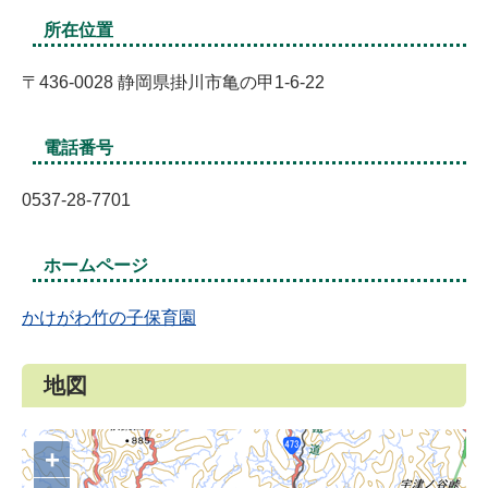
所在位置
〒436-0028 静岡県掛川市亀の甲1-6-22
電話番号
0537-28-7701
ホームページ
かけがわ竹の子保育園
地図
+