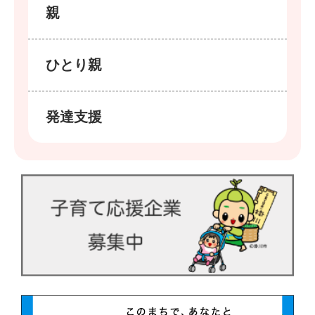
親
ひとり親
発達支援