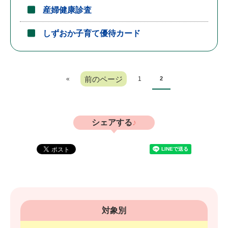
産婦健康診査
しずおか子育て優待カード
前のページ
«
1
2
シェアする
対象別