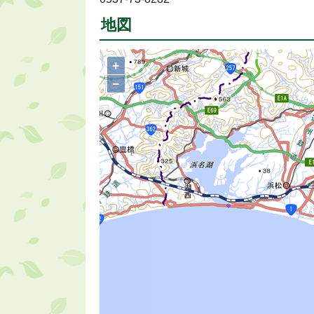
地図
+
−