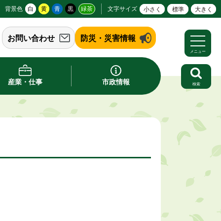
背景色
白
黄
青
黒
緑茶
文字サイズ
小さく
標準
大きく
お問い合わせ
防災・災害情報
メニュー
産業・仕事
市政情報
検索