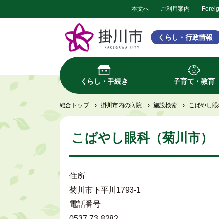
本文へ
ご利用案内
Forei
くらし・行政情報
くらし・手続き
子育て・教育
総合トップ
›
掛川市内の病院
›
施設検索
›
こばやし眼
こばやし眼科（菊川市）
住所
菊川市下平川1793-1
電話番号
0537-73-8282