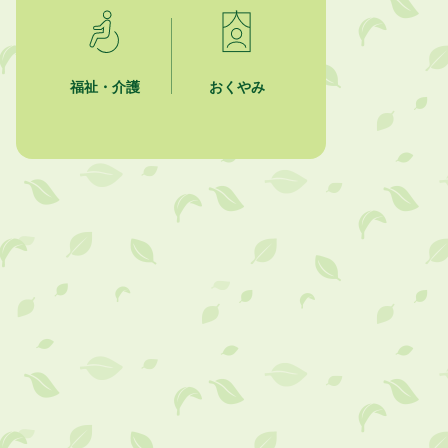
2026年8月4日
夏季休暇期間 開業医等診療予定
2026年8月3日
福祉・介護
おくやみ
「水道カルテ」の公表について
2026年8月3日
企業版ふるさと納税（地方創生応援
税制）のお願い
2026年8月3日
【参加者募集】プロ棋士から学ぼ
う！はじめての将棋教室