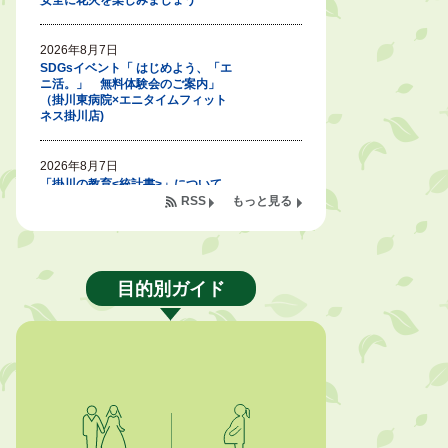
安全に花火を楽しみましょう
2026年8月7日
SDGsイベント「 はじめよう、「エ
ニ活。」 無料体験会のご案内」
（掛川東病院×エニタイムフィット
ネス掛川店)
2026年8月7日
「掛川の教育<統計書>」について
RSS
もっと見る
2026年8月6日
令和８年度公民館等（大東北公民
館、大須賀中央公民館）講座のお知
らせ
目的別ガイド
2026年8月6日
熱中症対策「クーリングシェルタ
ー」の設置について
2026年8月6日
就職・転職相談会のご案内