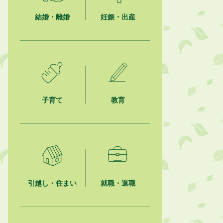
結婚・離婚
妊娠・出産
2026年8月6日
「お茶を知る・体験する講座」を開
催します
2026年8月5日
ジュビロ磐田（情報提供・お知ら
せ）
子育て
教育
2026年8月5日
掛川市広告入り窓口封筒無償提供者
募集
2026年8月4日
【日本DX大賞2026】ポスターセッ
ション最優秀賞を受賞しました！
引越し・住まい
就職・退職
2026年8月4日
市民の勇気ある応急手当に感謝状を
贈呈しました