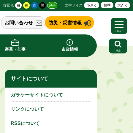
背景色
白
黄
青
黒
緑茶
文字サイズ
小さく
標準
大きく
お問い合わせ
防災・災害情報
メニュー
産業・仕事
市政情報
検索
サイトについて
ガラケーサイトについて
リンクについて
RSSについて