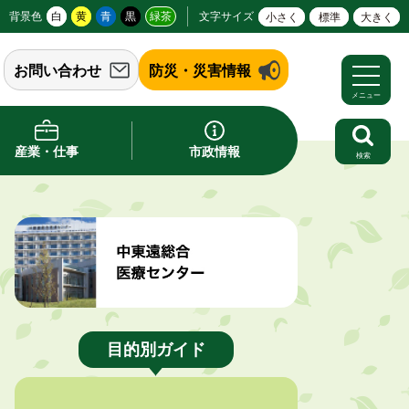
背景色
白
黄
青
黒
緑茶
文字サイズ
小さく
標準
大きく
お問い合わせ
防災・災害情報
メニュー
産業・仕事
市政情報
検索
目的別ガイド