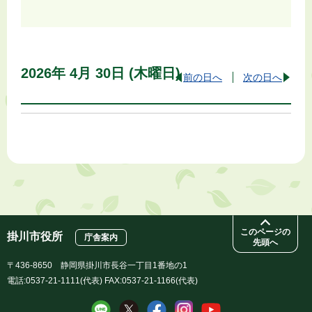
2026年
4月
30日
(木
曜日
)
前の日へ
次の日へ
このページの
掛川市役所
庁舎案内
先頭へ
〒436-8650 静岡県掛川市長谷一丁目1番地の1
電話:0537-21-1111(代表) FAX:0537-21-1166(代表)