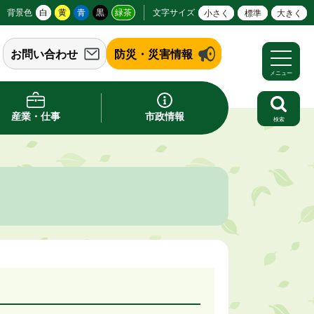
背景色
白
黄
青
黒
緑茶
文字サイズ
小さく
標準
大きく
お問い合わせ
防災・災害情報
メニュー
産業・仕事
市政情報
検索