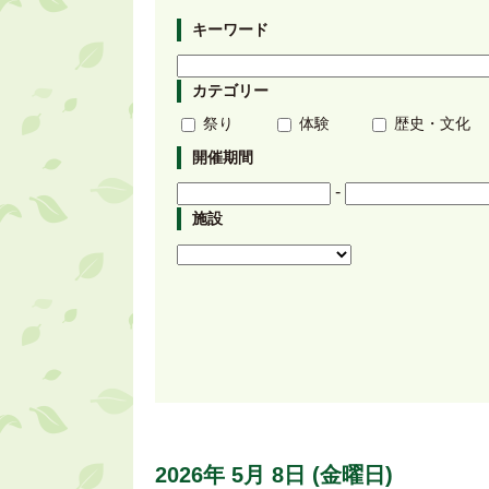
キーワード
カテゴリー
祭り
体験
歴史・文化
開催期間
-
施設
2026年
5月
8日
(金
曜日
)