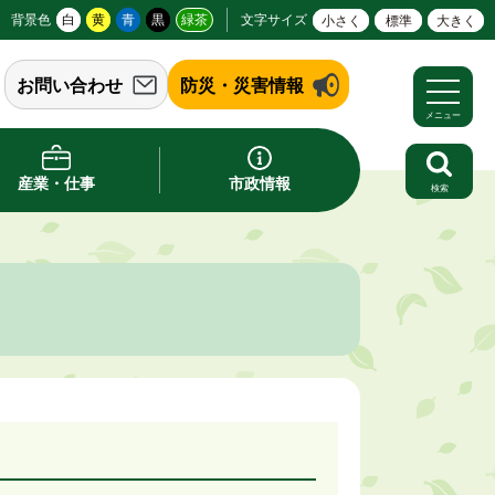
背景色
白
黄
青
黒
緑茶
文字サイズ
小さく
標準
大きく
お問い合わせ
防災・災害情報
メニュー
産業・仕事
市政情報
検索