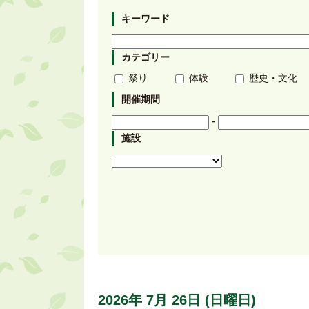
キーワード
カテゴリー
祭り
体験
歴史・文化
開催期間
-
施設
2026年
7月
26日
(日
曜日
)