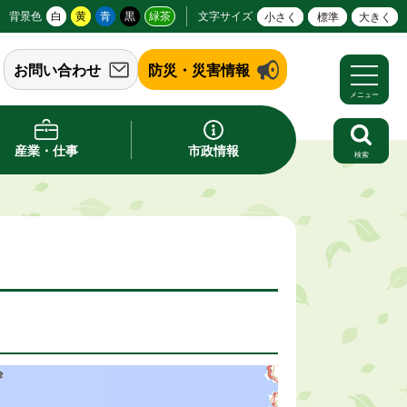
背景色
白
黄
青
黒
緑茶
文字サイズ
小さく
標準
大きく
お問い合わせ
防災・災害情報
メニュー
産業・仕事
市政情報
検索