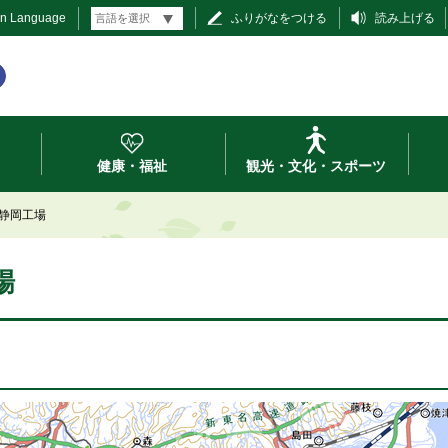
gn Language
ふりがなをつける
読み上げる
健康・福祉
観光・文化・スポーツ
静岡工場
場