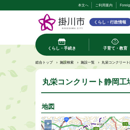
本文へ
ご利用案内
Forei
くらし・行政情報
くらし・手続き
子育て・教育
総合トップ
›
施設検索
›
施設一覧
›
丸栄コンクリート
丸栄コンクリート静岡工
地図
+