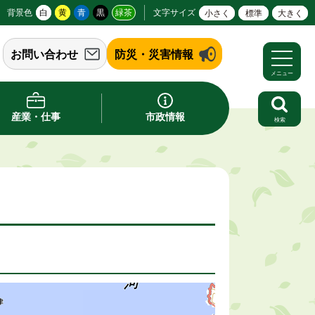
背景色
白
黄
青
黒
緑茶
文字サイズ
小さく
標準
大きく
お問い合わせ
防災・災害情報
メニュー
産業・仕事
市政情報
検索