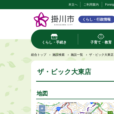
本文へ
ご利用案内
Forei
くらし・行政情報
くらし・手続き
子育て・教育
総合トップ
›
施設検索
›
施設一覧
›
ザ・ビック大東店
ザ・ビック大東店
地図
+