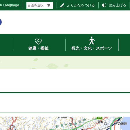
gn Language
ふりがなをつける
読み上げる
健康・福祉
観光・文化・スポーツ
場