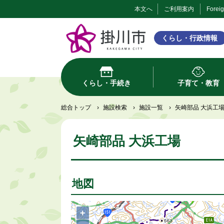
本文へ
ご利用案内
Forei
くらし・行政情報
くらし・手続き
子育て・教育
総合トップ
›
施設検索
›
施設一覧
›
矢崎部品 大浜工
矢崎部品 大浜工場
地図
+