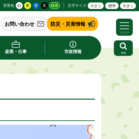
背景色
白
黄
青
黒
緑茶
文字サイズ
小さく
標準
大きく
お問い合わせ
防災・災害情報
メニュー
産業・仕事
市政情報
検索