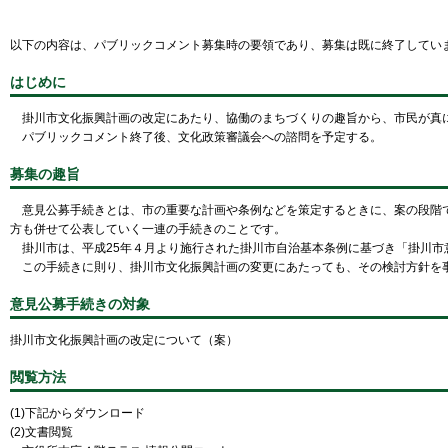
以下の内容は、パブリックコメント募集時の要領であり、募集は既に終了してい
はじめに
掛川市文化振興計画の改定にあたり、協働のまちづくりの趣旨から、市民が真に
パブリックコメント終了後、文化政策審議会への諮問を予定する。
募集の趣旨
意見公募手続きとは、市の重要な計画や条例などを策定するときに、案の段階で
方も併せて公表していく一連の手続きのことです。
掛川市は、平成25年４月より施行された掛川市自治基本条例に基づき「掛川市
この手続きに則り、掛川市文化振興計画の変更にあたっても、その検討方針を事
意見公募手続きの対象
掛川市文化振興計画の改定について（案）
閲覧方法
(1)下記からダウンロード
(2)文書閲覧