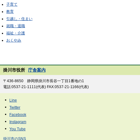
子育て
教育
引越し・住まい
就職・退職
福祉・介護
おくやみ
掛川市役所
庁舎案内
〒436-8650 静岡県掛川市長谷一丁目1番地の1
電話:0537-21-1111(代表) FAX:0537-21-1166(代表)
掛川市のSNS