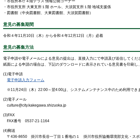
・市役所本庁４階テラス 情報公開コーナー
・市役所支所 大東支所１階 ホール、大須賀支所１階 地域支援係
・図書館（中央図書館、大東図書館、大須賀図書館）
意見の募集期間
令和４年11月10日（木）から令和４年12月12日（月）必着
意見の募集方法
電子申請や電子メールによる意見の提出は、直接入力にて申請及び送信してくだ
紙面による申請の場合は、下記のダウンロードに表示されている意見書を印刷し、
(1)電子申請
電子申請入力フォーム
※11月24日（木）22:00～翌4:00は、システムメンテナンス中のため利用でき
(2)電子メール
culture@city.kakegawa.shizuoka.jp
(3)FAX
FAX番号 0537-21-1164
(4)郵送
〒436-8650 掛川市長谷一丁目１番地の１ 掛川市役所協働環境部文化・ス