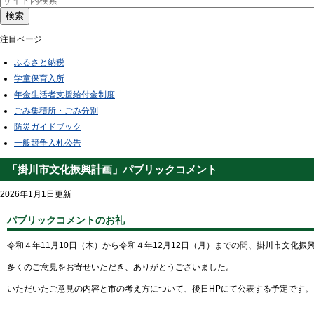
検索
注目ページ
ふるさと納税
学童保育入所
年金生活者支援給付金制度
ごみ集積所・ごみ分別
防災ガイドブック
一般競争入札公告
「掛川市文化振興計画」パブリックコメント
2026年1月1日更新
パブリックコメントのお礼
令和４年11月10日（木）から令和４年12月12日（月）までの間、掛川市文化
多くのご意見をお寄せいただき、ありがとうございました。
いただいたご意見の内容と市の考え方について、後日HPにて公表する予定です。