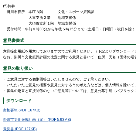
(5)持参
掛川市役所 本庁３階 文化・スポーツ振興課
大東支所２階 地域支援係
大須賀支所１階 地域支援係
受付時間：午前８時30分から午後５時15分まで（土曜日・日曜日・祝日を除く
意見書書式
意見提出用紙を用意しておりますのでご利用ください。（下記よりダウンロード
なお、
掛川市文化振興計画の改定に関する意見
と書いて、住所、氏名（団体の場
意見の取り扱い
・ご意見に対する個別回答はいたしませんので、ご了承ください。
・いただいたご意見の概要や意見に対する市の考え方などは、個人情報を除いて
・募集の趣旨と直接関係のないご意見等については、意見公募手続（パブリック
ダウンロード
実施要領 (PDF 167KB)
掛川市文化振興計画（案） (PDF 5.93MB)
意見書 (PDF 127KB)