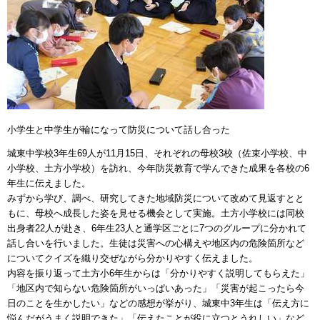
小学生と中学生が輪になって防災について話し合った
城東中学校3年生69人が11月15日、それぞれの母校3校（佐束小学校、中
小学校、土方小学校）を訪れ、今年防災教育で学んできた成果を各校の6
年生に伝えました。
みずから学び、調べ、研究してきた地域防災について改めて見返すとと
もに、母校へ成長した姿を見せる機会として実施。土方小学校には同校
出身者22人が赴き、6年生23人と通学区ごとに7つのグループに分かれて
話し合いを行いました。生徒は災害への心構えや地区内の危険箇所など
についてクイズを織り交ぜながら分かりやすく伝えました。
内容を振り返って土方小6年生からは「分かりやすく説明してもらえた」
「地区内で知らない危険箇所がいっぱいあった」「災害が起こったら今
日のことを生かしたい」などの感想が挙がり、城東中3年生は「伝え方に
悩んだがうまく説明できた」「伝えたことが役に立つとうれしい」など