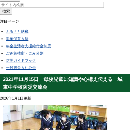
検索
注目ページ
ふるさと納税
学童保育入所
年金生活者支援給付金制度
ごみ集積所・ごみ分別
防災ガイドブック
一般競争入札公告
2021年11月15日 母校児童に知識や心構え伝える 城
東中学校防災交流会
2026年1月1日更新