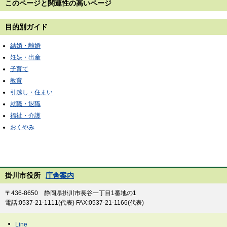
このページと
関連性の高いページ
目的別ガイド
結婚・離婚
妊娠・出産
子育て
教育
引越し・住まい
就職・退職
福祉・介護
おくやみ
掛川市役所
庁舎案内
〒436-8650 静岡県掛川市長谷一丁目1番地の1
電話:0537-21-1111(代表) FAX:0537-21-1166(代表)