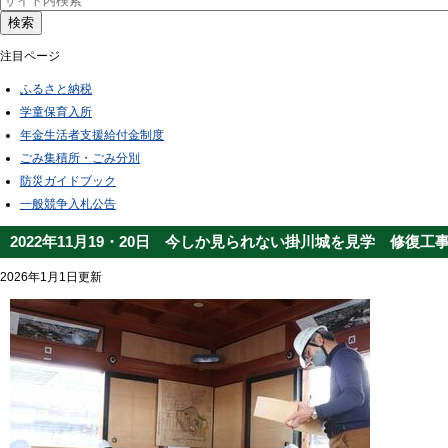
検索
注目ページ
ふるさと納税
学童保育入所
年金生活者支援給付金制度
ごみ集積所・ごみ分別
防災ガイドブック
一般競争入札公告
2022年11月19・20日 今しか見られない掛川城を見学 修復
2026年1月1日更新