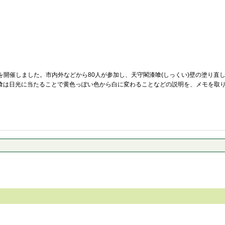
を開催しました。市内外などから80人が参加し、天守閣漆喰(しっくい)壁の塗り直し
は日光に当たることで黄色っぽい色から白に変わることなどの説明を、メモを取り