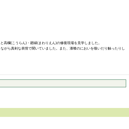
と高欄(こうらん)・廻縁(まわりえん)の修復現場を見学しました。
ながら真剣な表情で聞いていました。また、漆喰のにおいを嗅いだり触ったりし