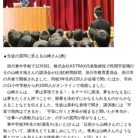
▲生徒の質問に答える山崎さん(奥)
掛川東中学校で12月9日、株式会社ASTRAX代表取締役で民間宇宙飛行
士の山崎大地さんの講演会が(公財)村岡財団、掛川市教育委員会、掛川市
の共催で開催されました。同校3年生約220人が会場で聞いたほか、市内
の11小中学校から約1500人がオンラインで視聴しました。
山崎さんは、「夢は実現できる！」をテーマに講演。夢をかなえるに
は夢をたくさん持つことや、順番を決めずにかなえられるものからかな
えることなどを伝えました。生徒は真剣な表情で聞き、講演後には「宇
宙で焼肉はできるか」「宇宙に行くと寿命が縮まると聞いたが本当か」
「仕事への原動力はなにか」の3つの質問が挙がりました。
東中学校3年生の杉浦琉斗(るいと)さんは「以前から山崎さんのことを
知っていて、講演をとても楽しみにしていた。将来は山崎さんのような
夢とロマンを与えられる技術者になりたい」と話しました。