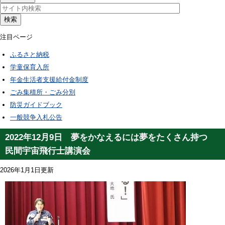
検索
注目ページ
ふるさと納税
学童保育入所
年金生活者支援給付金制度
ごみ集積所・ごみ分別
防災ガイドブック
一般競争入札公告
2022年12月9日 夢をかなえるには夢をたくさん持つ
民間宇宙飛行士講演会
2026年1月1日更新