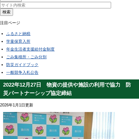
検索
注目ページ
ふるさと納税
学童保育入所
年金生活者支援給付金制度
ごみ集積所・ごみ分別
防災ガイドブック
一般競争入札公告
2022年12月27日 物資の提供や施設の利用で協力 防
災パートナーシップ協定締結
2026年1月1日更新