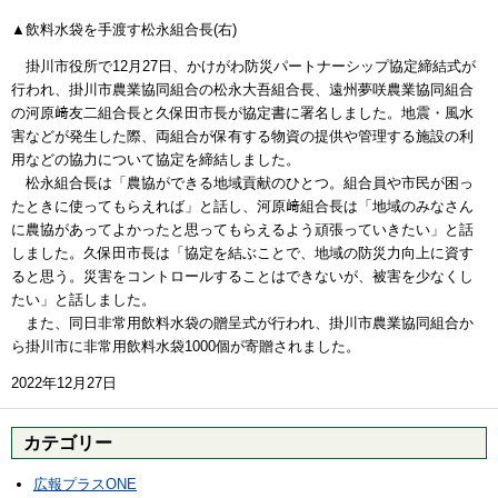
▲飲料水袋を手渡す松永組合長(右)
掛川市役所で12月27日、かけがわ防災パートナーシップ協定締結式が
行われ、掛川市農業協同組合の松永大吾組合長、遠州夢咲農業協同組合
の河原﨑友二組合長と久保田市長が協定書に署名しました。地震・風水
害などが発生した際、両組合が保有する物資の提供や管理する施設の利
用などの協力について協定を締結しました。
松永組合長は「農協ができる地域貢献のひとつ。組合員や市民が困っ
たときに使ってもらえれば」と話し、河原﨑組合長は「地域のみなさん
に農協があってよかったと思ってもらえるよう頑張っていきたい」と話
しました。久保田市長は「協定を結ぶことで、地域の防災力向上に資す
ると思う。災害をコントロールすることはできないが、被害を少なくし
たい」と話しました。
また、同日非常用飲料水袋の贈呈式が行われ、掛川市農業協同組合か
ら掛川市に非常用飲料水袋1000個が寄贈されました。
2022年12月27日
カテゴリー
広報プラスONE