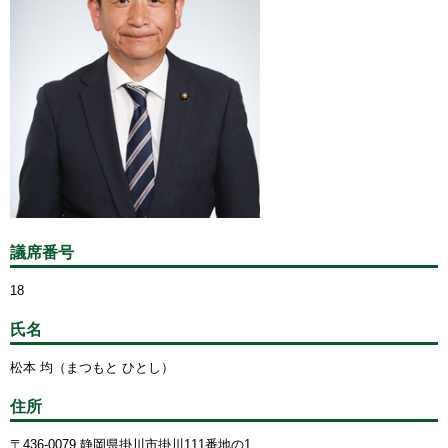
議席番号
18
氏名
松本 均（まつもと ひとし）
住所
〒436-0079 静岡県掛川市掛川111番地の1