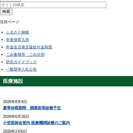
検索
注目ページ
ふるさと納税
学童保育入所
年金生活者支援給付金制度
ごみ集積所・ごみ分別
防災ガイドブック
一般競争入札公告
医療施設
2026年8月4日
夏季休暇期間 開業医等診療予定
2026年6月16日
小笠医師会管内 医療機関診療のご案内
2026年2月6日