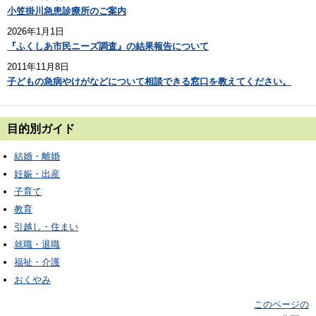
小笠掛川急患診療所のご案内
2026年1月1日
『ふくしあ市民ニーズ調査』の結果報告について
2011年11月8日
子どもの急病やけがなどについて相談できる窓口を教えてください。
目的別ガイド
結婚・離婚
妊娠・出産
子育て
教育
引越し・住まい
就職・退職
福祉・介護
おくやみ
このページの