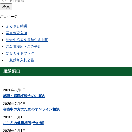
検索
注目ページ
ふるさと納税
学童保育入所
年金生活者支援給付金制度
ごみ集積所・ごみ分別
防災ガイドブック
一般競争入札公告
相談窓口
2026年8月6日
就職・転職相談会のご案内
2026年7月6日
在職中の方のためのオンライン相談
2026年3月1日
こころの健康相談(予約制)
2026年1月1日