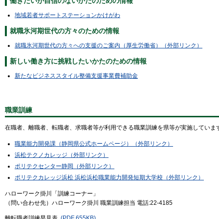
働きたいが自信のないかたのための情報
地域若者サポートステーションかけがわ
就職氷河期世代の方々のための情報
就職氷河期世代の方々への支援のご案内（厚生労働省）（外部リンク）
新しい働き方に挑戦したいかたのための情報
新たなビジネススタイル整備支援事業費補助金
職業訓練
在職者、離職者、転職者、求職者等が利用できる職業訓練を県等が実施していま
職業能力開発課（静岡県公式ホームページ）（外部リンク）
浜松テクノカレッジ（外部リンク）
ポリテクセンター静岡（外部リンク）
ポリテクカレッジ浜松 浜松浜松職業能力開発短期大学校（外部リンク）
ハローワーク掛川「訓練コーナー」
（問い合わせ先）ハローワーク掛川 職業訓練担当 電話:22-4185
離転職者訓練早見表
(PDF 655KB)