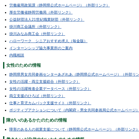
労働雇用政策課（静岡県公式ホームページ）（外部リンク）
厚生労働省静岡労働局（外部リンク）
公益財団法人21世紀職業財団（外部リンク）
掛川商工会議所（外部リンク）
掛川みなみ商工会（外部リンク）
ハローワーク シニアおすすめ求人（毎金版）
インターンシップ協力事業所のご案内
内職相談
女性のための情報
静岡県男女共同参画センターあざれあ（静岡県公式ホームページ）（外部リ
女性の活躍・両立支援総合（外部リンク）
女性の活躍推進企業データベース（外部リンク）
両立支援のひろば（外部リンク）
仕事と育児カムバック支援サイト（外部リンク）
ポジティブアクションについて（内閣府－男女共同参画局公式ホームページ
障がいのあるかたのための情報
障害のある人の就業支援について（静岡県公式ホームページ）（外部リンク