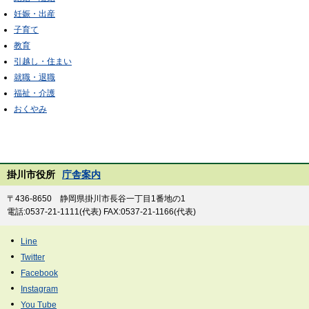
妊娠・出産
子育て
教育
引越し・住まい
就職・退職
福祉・介護
おくやみ
掛川市役所
庁舎案内
〒436-8650 静岡県掛川市長谷一丁目1番地の1
電話:0537-21-1111(代表) FAX:0537-21-1166(代表)