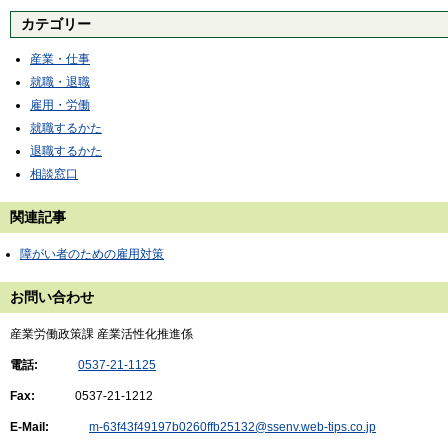
カテゴリー
産業・仕事
就職・退職
雇用・労働
就職するかた
退職するかた
相談窓口
関連記事
障がい者のための雇用対策
お問い合わせ
産業労働政策課 産業活性化推進係
電話:
0537-21-1125
Fax:
0537-21-1212
E-Mail:
m-63f43f49197b0260ffb25132@ssenv.web-tips.co.jp