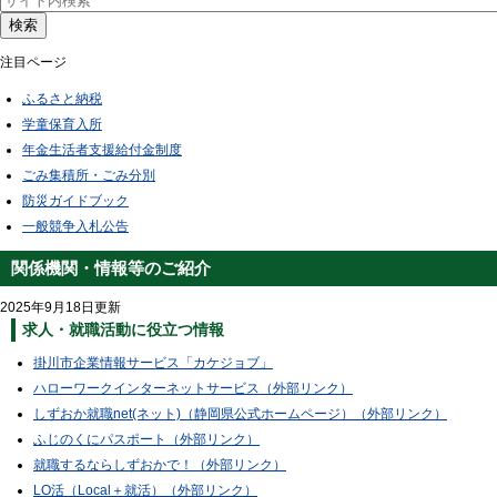
検索
注目ページ
ふるさと納税
学童保育入所
年金生活者支援給付金制度
ごみ集積所・ごみ分別
防災ガイドブック
一般競争入札公告
関係機関・情報等のご紹介
2025年9月18日更新
求人・就職活動に役立つ情報
掛川市企業情報サービス「カケジョブ」
ハローワークインターネットサービス（外部リンク）
しずおか就職net(ネット)（静岡県公式ホームページ）（外部リンク）
ふじのくにパスポート（外部リンク）
就職するならしずおかで！（外部リンク）
LO活（Local＋就活）（外部リンク）