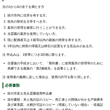
次の1から6の全てを満たす方
掛川市内に住所を有する方。
祖先の祭祀を主宰すべき方。
墓所の管理を確実に行うことができる方。
当霊園の墓所を使用していない方。
現に配偶者又は３親等以内の親族の焼骨を有する方。
1年以内に焼骨の埋蔵又は碑石の設置をする見込みがある方。
注 申込みは、1世帯につき1区画に限ります。
当選後の手続きにおいて、「誓約書」に使用墓所の管理等のために
承継できる親族の「第2連絡先」を必要とします。
注 使用者の義務に反した場合は、使用の許可を取り消します。
必要書類
掛川市富士見台霊園使用申込書
添付書類：本人免許証のコピー、死亡者との関係が分かる戸籍謄本
及び家系図、火葬許可証のコピー（埋蔵していない場合）・収蔵証
明書又は埋蔵証明書（既に埋蔵している場合）