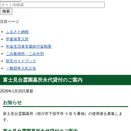
検索
注目ページ
ふるさと納税
学童保育入所
年金生活者支援給付金制度
ごみ集積所・ごみ分別
防災ガイドブック
一般競争入札公告
富士見台霊園墓所永代貸付のご案内
2026年1月20日更新
お知らせ
富士見台霊園墓所（掛川市下俣字寺 ケ谷 5 番地）の使用者を募集しま
す。
富士見台霊園墓所永代貸付のご案内