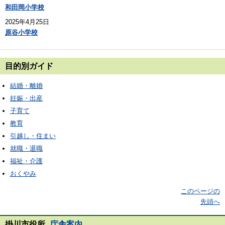
和田岡小学校
2025年4月25日
原谷小学校
目的別ガイド
結婚・離婚
妊娠・出産
子育て
教育
引越し・住まい
就職・退職
福祉・介護
おくやみ
このページの
先頭へ
掛川市役所
庁舎案内