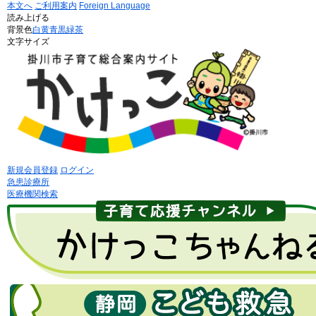
本文へ
ご利用案内
Foreign Language
読み上げる
背景色
白
黄
青
黒
緑茶
文字サイズ
新規会員登録
ログイン
急患診療所
医療機関検索